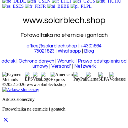
DE
EN
LT
CS
HU
ES
FR
BE
PL
www.solarblech.shop
Fotowoltaika na eternicie i gontach
office@solarblech.shop
|
+43(0)664
75021823
|
Whatsapp
|
Blog
odcisk
|
Ochrona danych
|
Warunki
|
Prawo odstąpienia od
umowy
|
Versand¹
|
Netzwerk
©2022-
2026
www.solarblech.shop
Arkusz słoneczny
Fotowoltaika na eternicie i gontach