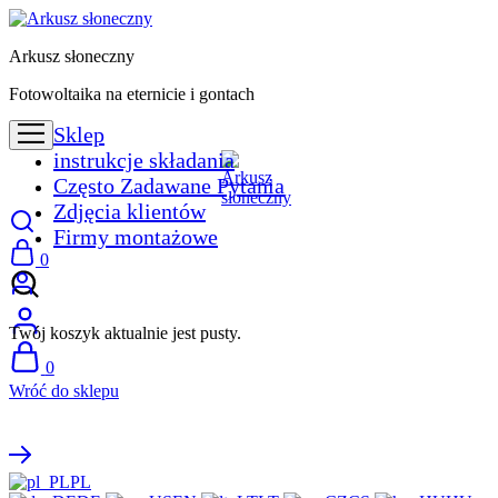
Arkusz słoneczny
Fotowoltaika na eternicie i gontach
Sklep
instrukcje składania
Często Zadawane Pytania
Zdjęcia klientów
Firmy montażowe
0
Twój koszyk aktualnie jest pusty.
0
Wróć do sklepu
PL