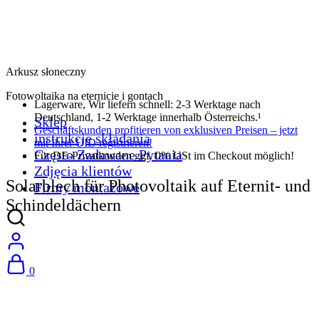
Arkusz słoneczny
Fotowoltaika na eternicie i gontach
Lagerware, Wir liefern schnell: 2-3 Werktage nach
Deutschland, 1-2 Werktage innerhalb Österreichs.¹
Sklep
Geschäftskunden profitieren von exklusiven Preisen – jetzt
instrukcje składania
mit Ihrer UID registrieren!
Często Zadawane Pytania
Für DE-Privatkunden ggf. 0% USt im Checkout möglich!
Zdjęcia klientów
Solarblech für Photovoltaik auf Eternit- und
Firmy montażowe
Schindeldächern
0