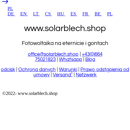
PL
DE
EN
LT
CS
HU
ES
FR
BE
PL
www.solarblech.shop
Fotowoltaika na eternicie i gontach
office@solarblech.shop
|
+43(0)664
75021823
|
Whatsapp
|
Blog
odcisk
|
Ochrona danych
|
Warunki
|
Prawo odstąpienia od
umowy
|
Versand¹
|
Netzwerk
©2022-
www.solarblech.shop