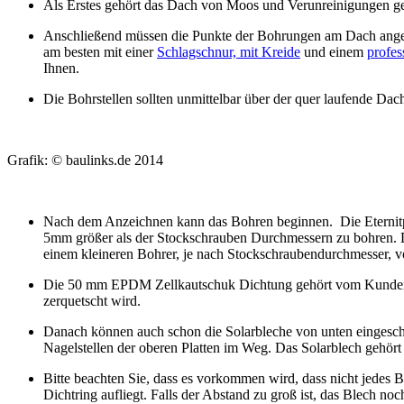
Als Erstes gehört das Dach von Moos und Verunreinigungen ge
Anschließend müssen die Punkte der Bohrungen am Dach angezei
am besten mit einer
Schlagschnur, mit Kreide
und einem
profes
Ihnen.
Die Bohrstellen sollten unmittelbar über der quer laufende Dach
Grafik: © baulinks.de 2014
Nach dem Anzeichnen kann das Bohren beginnen. Die Eternitp
5mm größer als der Stockschrauben Durchmessern zu bohren. Di
einem kleineren Bohrer, je nach Stockschraubendurchmesser, v
Die 50 mm EPDM Zellkautschuk Dichtung gehört vom Kunden auf
zerquetscht wird.
Danach können auch schon die Solarbleche von unten eingesch
Nagelstellen der oberen Platten im Weg. Das Solarblech gehör
Bitte beachten Sie, dass es vorkommen wird, dass nicht jedes 
Dichtring aufliegt. Falls der Abstand zu groß ist, das Blech no