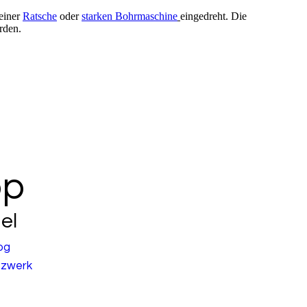
 einer
Ratsche
oder
starken Bohrmaschine
eingedreht. Die
rden.
op
el
og
zwerk