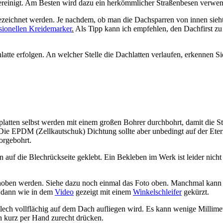
reinigt. Am Besten wird dazu ein herkömmlicher Straßenbesen verwen
chnet werden. Je nachdem, ob man die Dachsparren von innen sieht ode
sionellen Kreidemarker
.
Als Tipp kann ich empfehlen, den Dachfirst zu
latte erfolgen. An welcher Stelle die Dachlatten verlaufen,
erkennen Sie
latten selbst werden mit einem
großen Bohrer
durchbohrt, damit die St
e EPDM (Zellkautschuk) Dichtung sollte aber unbedingt auf der Eternit
orgebohrt.
 die Blechrückseite geklebt. Ein Bekleben im Werk ist leider nicht 
oben werden. Siehe dazu noch einmal das Foto oben. Manchmal kann da
t dann wie in dem
Video
gezeigt mit einem
Winkelschleifer
gekürzt.
Blech vollflächig auf dem Dach aufliegen wird. Es kann wenige Millime
ch kurz per Hand zurecht drücken.