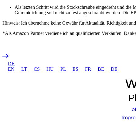
Als letzten Schritt wird die Stockschraube eingedreht und di
Gummidichtung soll nicht zu fest angeschraubt werden. Die EPD
Hinweis: Ich übernehme keine Gewähr für Aktualität, Richtigkeit und 
*Als Amazon-Partner verdiene ich an qualifizierten Verkäufen. Dank
DE
EN
LT
CS
HU
PL
ES
FR
BE
DE
w
P
o
Impr