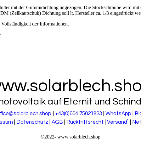
e Mutter mit der Gummidichtung angezogen. Die Stockschraube wird mit
M (Zellkautschuk) Dichtung soll lt. Hersteller ca. 1/3 eingedrückt we
Vollständigkeit der Informationen.
e
ww.solarblech.sh
hotovoltaik auf Eternit und Schind
ffice@solarblech.shop
|
+43(0)664 75021823
|
WhatsApp
|
Bl
essum
|
Datenschutz
|
AGB
|
Rücktrittsrecht
|
Versand¹
|
Net
©2022-
www.solarblech.shop