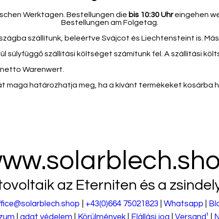
hischen Werktagen. Bestellungen die
bis 10:30 Uhr
eingehen we
Bestellungen am Folgetag.
zágba szállítunk, beleértve Svájcot és Liechtensteint is. Má
l súlyfüggő szállítási költséget számítunk fel. A szállítási k
 netto Warenwert.
aját maga határozhatja meg, ha a kívánt termékeket kosárba h
ww.solarblech.sh
tovoltaik az Eterniten és a zsindel
ffice@solarblech.shop
|
+43(0)664 75021823
|
Whatsapp
|
Bl
szum
|
adat védelem
|
Körülmények
|
Elállási jog
|
Versand¹
|
N