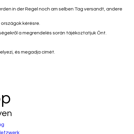
rden in der Regel noch am selben Tag versandt, andere
s országok kérésre.
öltségekről a megrendelés során tájékoztatjuk Önt.
elyezi, és megadja címét.
op
yen
og
etzwerk