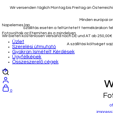
Wir versenden täglich Montag bis Freitag an Österreic
Minden európai ors
Napelemes lap
Szállítás esetén a feltüntetett termékárakon felü
Fotovoltaik az Eterniten és a zsindelyen
Wir bieten kostenlosen Versand nach DE und AT ab 250,00€
Üzlet
A szállítási költséget s
Szerelési útmutató
Gyakran Ismételt Kérdések
Ügyfélképek
Összeszerelő cégek
w
0
Fo
o
impres