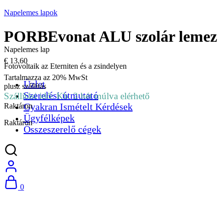
Napelemes lapok
PORBEvonat ALU szolár lemez
Napelemes lap
€
13,60
Fotovoltaik az Eterniten és a zsindelyen
Tartalmazza az 20% MwSt
Üzlet
plusz
szállítás
Szerelési útmutató
Szállítási idő: Kb. 2 hét múlva elérhető
Gyakran Ismételt Kérdések
Raktáron
Ügyfélképek
Raktáron
Összeszerelő cégek
0