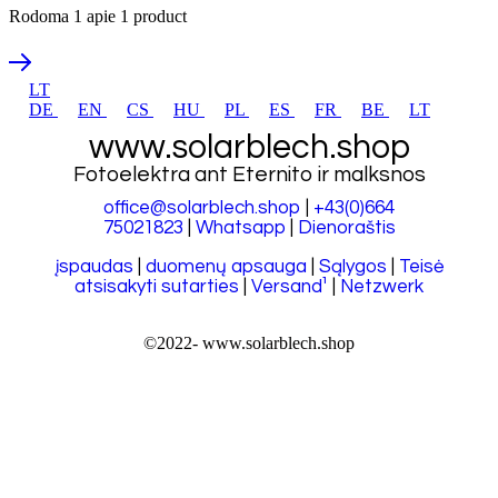
Rodoma
1
apie
1
product
LT
DE
EN
CS
HU
PL
ES
FR
BE
LT
www.solarblech.shop
Fotoelektra ant Eternito ir malksnos
office@solarblech.shop
|
+43(0)664
75021823
|
Whatsapp
|
Dienoraštis
įspaudas
|
duomenų apsauga
|
Sąlygos
|
Teisė
atsisakyti sutarties
|
Versand¹
|
Netzwerk
©2022-
www.solarblech.shop