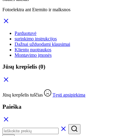
Fotoelektra ant Eternito ir malksnos
Parduotuvė
surinkimo instrukcijos
Dažnai užduodami klausimai
Klientų nuotraukos
Montavimo įmonės
Jūsų krepšelis
(0)
Jūsų krepšelis tuščias
Tęsti apsipirkimą
Paieška