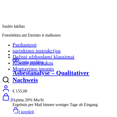
Saulės lakštas
Fotoelektra ant Eternito ir malksnos
Parduotuvė
surinkimo instrukcijos
Dažnai užduodami klausimai
Greita peržiūra
Klientų nuotraukos
Montavimo įmonės
Asbestanalyse – Qualitativer
Nachweis
€
155,00
0
Apima 20% MwSt
Ergebnis per Mail binnen weniger Tage ab Eingang
Į krepšelį