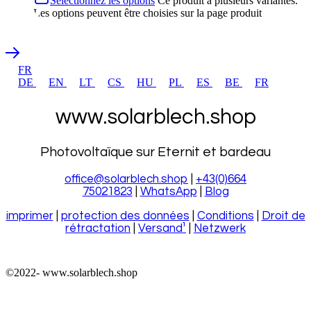
Sélectionnez les options
Ce produit a plusieurs variantes.
Les options peuvent être choisies sur la page produit
FR
DE
EN
LT
CS
HU
PL
ES
BE
FR
www.solarblech.shop
Photovoltaïque sur Eternit et bardeau
office@solarblech.shop
|
+43(0)664
75021823
|
WhatsApp
|
Blog
imprimer
|
protection des données
|
Conditions
|
Droit de
rétractation
|
Versand¹
|
Netzwerk
©2022-
www.solarblech.shop