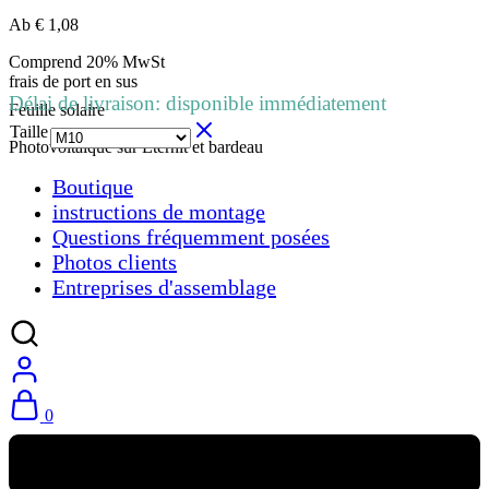
Ab
€
1,08
Comprend 20% MwSt
frais de port
en sus
Délai de livraison: disponible immédiatement
Feuille solaire
Taille
Photovoltaïque sur Eternit et bardeau
Boutique
instructions de montage
Questions fréquemment posées
Photos clients
Entreprises d'assemblage
0