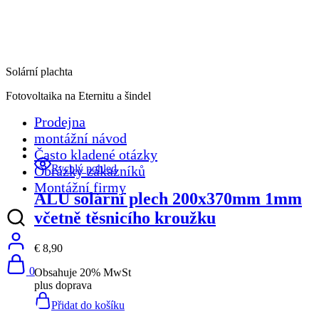
Solární plachta
Fotovoltaika na Eternitu a šindel
Prodejna
montážní návod
Často kladené otázky
Rychlý pohled
Obrázky zákazníků
Montážní firmy
ALU solární plech 200x370mm 1mm
včetně těsnicího kroužku
€
8,90
0
Obsahuje 20% MwSt
plus
doprava
Přidat do košíku