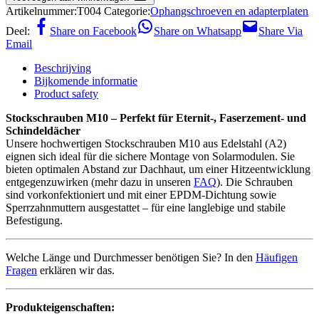
Artikelnummer:
T004
Categorie:
Ophangschroeven en adapterplaten
Deel:
Share on Facebook
Share on Whatsapp
Share Via
Email
Beschrijving
Bijkomende informatie
Product safety
Stockschrauben M10 – Perfekt für Eternit-, Faserzement- und
Schindeldächer
Unsere hochwertigen Stockschrauben M10 aus Edelstahl (A2)
eignen sich ideal für die sichere Montage von Solarmodulen. Sie
bieten optimalen Abstand zur Dachhaut, um einer Hitzeentwicklung
entgegenzuwirken (mehr dazu in unseren
FAQ
). Die Schrauben
sind vorkonfektioniert und mit einer EPDM-Dichtung sowie
Sperrzahnmuttern ausgestattet – für eine langlebige und stabile
Befestigung.
Welche Länge und Durchmesser benötigen Sie? In den
Häufigen
Fragen
erklären wir das.
Produkteigenschaften: