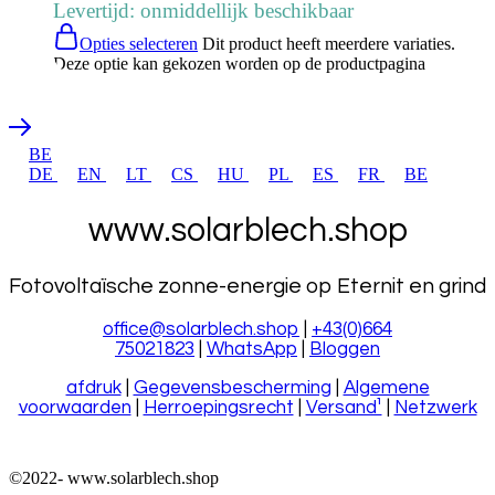
Levertijd: onmiddellijk beschikbaar
Opties selecteren
Dit product heeft meerdere variaties.
Deze optie kan gekozen worden op de productpagina
BE
DE
EN
LT
CS
HU
PL
ES
FR
BE
www.solarblech.shop
Fotovoltaïsche zonne-energie op Eternit en grind
office@solarblech.shop
|
+43(0)664
75021823
|
WhatsApp
|
Bloggen
afdruk
|
Gegevensbescherming
|
Algemene
voorwaarden
|
Herroepingsrecht
|
Versand¹
|
Netzwerk
©2022-
www.solarblech.shop