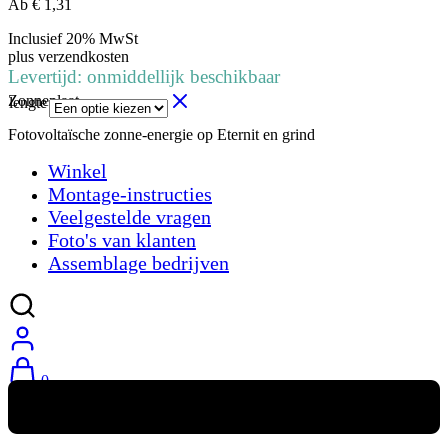
Ab
€
1,31
Inclusief 20% MwSt
plus
verzendkosten
Levertijd: onmiddellijk beschikbaar
Zonneplaat
lengte
Fotovoltaïsche zonne-energie op Eternit en grind
Winkel
Montage-instructies
Veelgestelde vragen
Foto's van klanten
Assemblage bedrijven
0